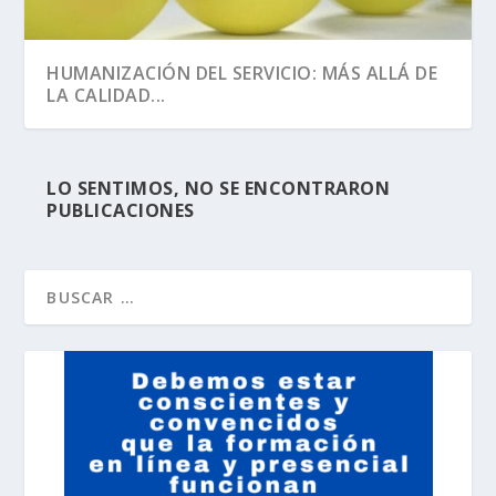
HUMANIZACIÓN DEL SERVICIO: MÁS ALLÁ DE
LA CALIDAD...
LO SENTIMOS, NO SE ENCONTRARON
PUBLICACIONES
RIESGOS 2.0: TODO UN EQUIPO
GERENCIA 2.0: CONSTRUYENDO ENTRE
AHORA, ATENCIÓN AL CLIENTE ES
ASEGURANDO EL LOGRO DE...
TODOS LA ORGANIZA...
EXPERIENCIA DEL CLIE...