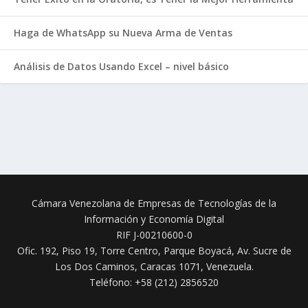
Haga de WhatsApp su Nueva Arma de Ventas
Análisis de Datos Usando Excel – nivel básico
Cámara Venezolana de Empresas de Tecnologías de la
Información y Economía Digital
RIF J-00210600-0
Ofic. 192, Piso 19, Torre Centro, Parque Boyacá, Av. Sucre de
Los Dos Caminos,
Caracas 1071, Venezuela.
Teléfono: +58 (212) 2856520