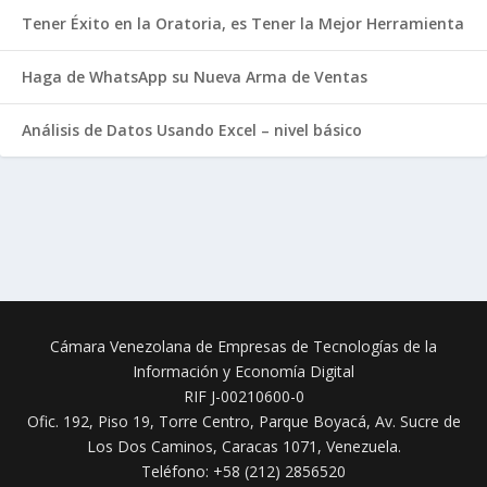
Tener Éxito en la Oratoria, es Tener la Mejor Herramienta
Haga de WhatsApp su Nueva Arma de Ventas
Análisis de Datos Usando Excel – nivel básico
Cámara Venezolana de Empresas de Tecnologías de la
Información y Economía Digital
RIF J-00210600-0
Ofic. 192, Piso 19, Torre Centro, Parque Boyacá, Av. Sucre de
Los Dos Caminos,
Caracas 1071, Venezuela.
Teléfono: +58 (212) 2856520