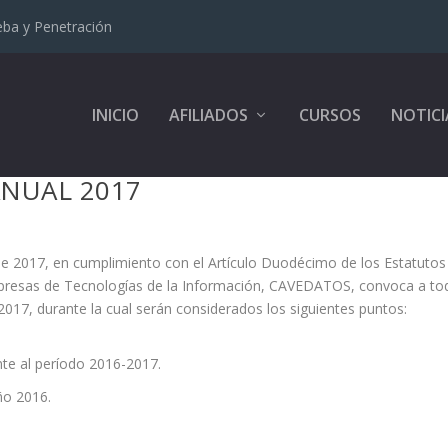
eba y Penetración
INICIO
AFILIADOS
CURSOS
NOTICI
NUAL 2017
de 2017, en cumplimiento con el Artículo Duodécimo de los Estatutos 
mpresas de Tecnologías de la Información, CAVEDATOS, convoca a to
, durante la cual serán considerados los siguientes puntos:
nte al período 2016-2017.
ño 2016.