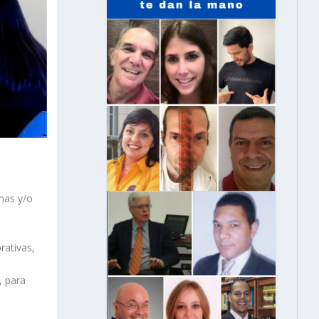
amas y/o
rativas,
, para