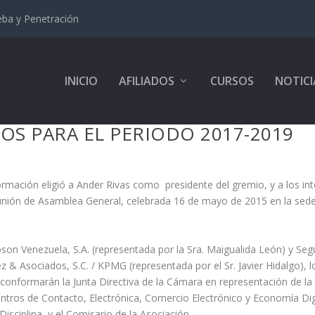
eba y Penetración
INICIO
AFILIADOS
CURSOS
NOTICI
OS PARA EL PERIODO 2017-2019
mación eligió a Ander Rivas como presidente del gremio, y a los in
Reunión de Asamblea General, celebrada 16 de mayo de 2015 en la sede
son Venezuela, S.A. (representada por la Sra. Maigualida León) y Se
 & Asociados, S.C. / KPMG (representada por el Sr. Javier Hidalgo), l
ue conformarán la Junta Directiva de la Cámara en representación de la 
tros de Contacto, Electrónica, Comercio Electrónico y Economía Digi
isciplina, y el Comisario de la Asociación.