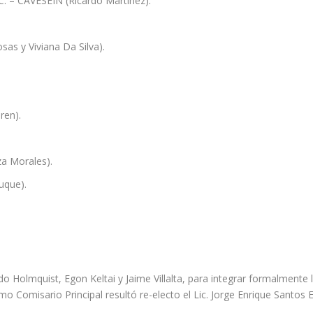
C. – CAVESEIN (Ricardo Martinez).
sas y Viviana Da Silva).
ren).
za Morales).
uque).
rdo Holmquist, Egon Keltai y Jaime Villalta, para integrar formalmente 
 Comisario Principal resultó re-electo el Lic. Jorge Enrique Santos E