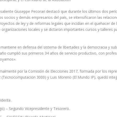
 saliente Giuseppe Pecorari destacó que durante los últimos dos perí
los socios y demás empresarios del país, se intensificaron las relacio
oyectos de ley y de reformas legales que incidían en el quehacer de 
e organizaciones locales y se dictaron importantes cursos y talleres p
n mantiene en defensa del sistema de libertades y la democracia y su
te año cumplió sus primeros 34 años de servicio productivo, con profes
poyamos».
malmente por la Comisión de Elecciones 2017, formada por los repr
tiz (Tecnocomputacion 3000) y Luis Moreno (El Mundo IP), quedó integ
idente.
go) – Segundo Vicepresidente y Tesorero.