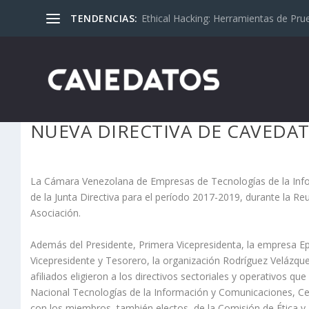
TENDENCIAS:
Ethical Hacking: Herramientas de Pru
NUEVA DIRECTIVA DE CAVEDAT
La Cámara Venezolana de Empresas de Tecnologías de la Infor
de la Junta Directiva para el período 2017-2019, durante la 
Asociación.
Además del Presidente, Primera Vicepresidenta, la empresa Ep
Vicepresidente y Tesorero, la organización Rodríguez Velázquez
afiliados eligieron a los directivos sectoriales y operativos q
Nacional Tecnologías de la Información y Comunicaciones, Cen
con los miembros, también electos, de la Comisión de Ética y D