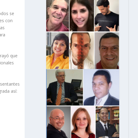
odos se
nes con
las
ara
brayó que
ionales
esentantes
rada así: