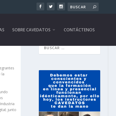
AS
SOBRE CAVEDATOS
CONTÁCTENOS
tegrantes
 la
gundo
os
Industria
tal; junto