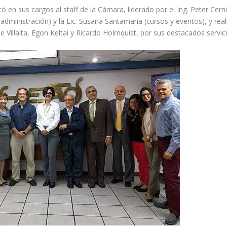
 en sus cargos al staff de la Cámara, liderado por el Ing. Peter Cerni
(administración) y la Lic. Susana Santamaría (cursos y eventos), y real
me Villalta, Egon Keltai y Ricardo Holmquist, por sus destacados servic