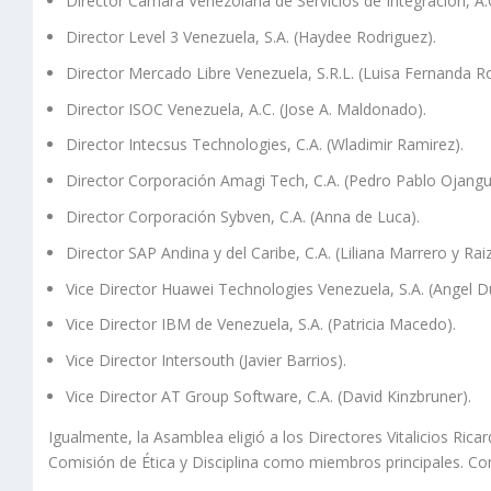
Director Cámara Venezolana de Servicios de Integración, A.
Director Level 3 Venezuela, S.A. (Haydee Rodriguez).
Director Mercado Libre Venezuela, S.R.L. (Luisa Fernanda Ro
Director ISOC Venezuela, A.C. (Jose A. Maldonado).
Director Intecsus Technologies, C.A. (Wladimir Ramirez).
Director Corporación Amagi Tech, C.A. (Pedro Pablo Ojangu
Director Corporación Sybven, C.A. (Anna de Luca).
Director SAP Andina y del Caribe, C.A. (Liliana Marrero y Rai
Vice Director Huawei Technologies Venezuela, S.A. (Angel D
Vice Director IBM de Venezuela, S.A. (Patricia Macedo).
Vice Director Intersouth (Javier Barrios).
Vice Director AT Group Software, C.A. (David Kinzbruner).
Igualmente, la Asamblea eligió a los Directores Vitalicios Rica
Comisión de Ética y Disciplina como miembros principales. Como