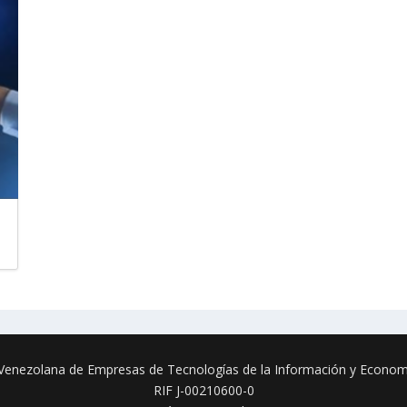
enezolana de Empresas de Tecnologías de la Información y Economí
RIF J-00210600-0