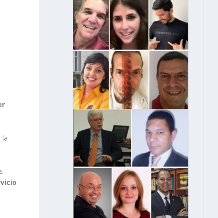
er
 la
s
vicio